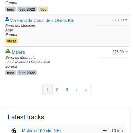
Europa
feec
feec-2022
icgc
Via Ferrada Canal dels Olmos K5
898.00 m
Serra del Montsec
Àger
Europa
vf-cat
Malera
876.80 m
Serra de Mont-roig
Les Avellanes i Santa Linya
Europa
feec
feec-2022
Pagination
Current
1
Page
2
Page
3
Next
›
Last
»
page
page
page
Latest tracks
Malera (100 cim NE)
1.13 km