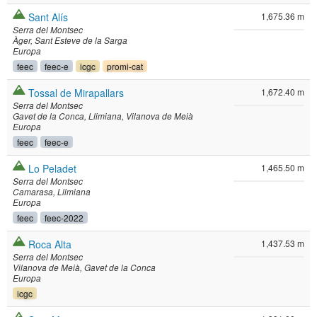
Sant Alís
1,675.36 m
Serra del Montsec
Àger
Sant Esteve de la Sarga
Europa
feec
feec-e
icgc
promi-cat
Tossal de Mirapallars
1,672.40 m
Serra del Montsec
Gavet de la Conca
Llimiana
Vilanova de Meià
Europa
feec
feec-e
Lo Peladet
1,465.50 m
Serra del Montsec
Camarasa
Llimiana
Europa
feec
feec-2022
Roca Alta
1,437.53 m
Serra del Montsec
Vilanova de Meià
Gavet de la Conca
Europa
icgc