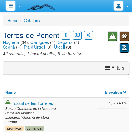
Home
Catalonia
Terres de Ponent
Noguera
(34),
Garrigues
(4),
Segarra
(4),
Segrià
(4),
Pla d'Urgell
(3),
Urgell
(3)
42 summits, 1 hostel-shelter, 9 via ferratas
Filters
Name
Elevation
Tossal de les Torretes
1,676.40 m
Sostre Comarcal de la Noguera
Serra del Montsec
Llimiana
Vilanova de Meià
Europa
promi-cat
comar-cat