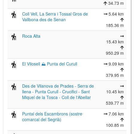
34.73 m
Coll Vell, La Serra i Tossal Gros de
5.64 km
Vallbona des de Senan
185.36 m
Roca Alta
15.43 km
950.29 m
El Vilosell ⛰ Punta del Curull
9.09 km
379.95 m
Des de Vilanova de Prades - Serra de
llena - Punta Curull - Crucifici - Sant
10.45 km
Miquel de la Tosca - Coll de l'Abellar
539.77 m
Puntal dels Escambrons (sostre
7.06 km
comarcal del Segrià)
100.85 m