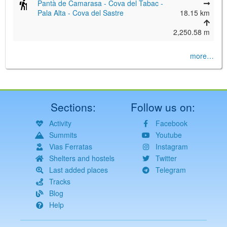
Pantà de Camarasa - Cova del Tabac -
Pala Alta - Cova del Sastre
18.15 km
2,250.58 m
more…
Sections:
Follow us on:
Activity
Facebook
Summits
Youtube
Vias Ferratas
Instagram
Shelters and hostels
Twitter
Last added places
Telegram
Tracks
Blog
Help