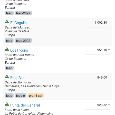
Os de Balaguer
Europa
feec
feec-2022
El Cogulló
1,002.30 m
Serra del Montsec
Vilanova de Meià
Europa
feec
feec-2022
Los Picons
951.10 m
Serra de Sant Miquel
Os de Balaguer
Europa
feec
Pala Alta
949.00 m
Serra de Mont-roig
Camarasa
Les Avellanes i Santa Linya
Europa
feec
feec-e
promi-cat
Punta del General
923.52 m
Serra de la Llena
La Pobla de Cérvoles
Ulldemolins