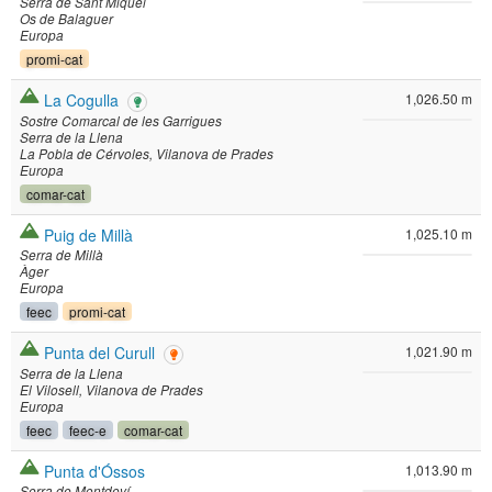
Serra de Sant Miquel
Os de Balaguer
Europa
promi-cat
La Cogulla
1,026.50 m
Sostre Comarcal de les Garrigues
Serra de la Llena
La Pobla de Cérvoles
Vilanova de Prades
Europa
comar-cat
Puig de Millà
1,025.10 m
Serra de Millà
Àger
Europa
feec
promi-cat
Punta del Curull
1,021.90 m
Serra de la Llena
El Vilosell
Vilanova de Prades
Europa
feec
feec-e
comar-cat
Punta d'Óssos
1,013.90 m
Serra de Montdeví