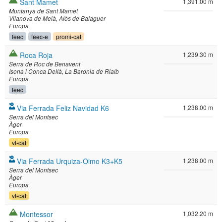
Sant Mamet
1,391.00 m
Muntanya de Sant Mamet
Vilanova de Meià
Alòs de Balaguer
Europa
feec
feec-e
promi-cat
Roca Roja
1,239.30 m
Serra de Roc de Benavent
Isona i Conca Dellà
La Baronia de Rialb
Europa
feec
Via Ferrada Feliz Navidad K6
1,238.00 m
Serra del Montsec
Àger
Europa
vf-cat
Via Ferrada Urquiza-Olmo K3+K5
1,238.00 m
Serra del Montsec
Àger
Europa
vf-cat
Montessor
1,032.20 m