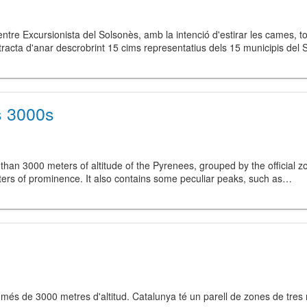
tre Excursionista del Solsonès, amb la intenció d'estirar les cames, 
s tracta d'anar descrobrint 15 cims representatius dels 15 municipis de
s 3000s
than 3000 meters of altitude of the Pyrenees, grouped by the official zon
ters of prominence. It also contains some peculiar peaks, such as…
és de 3000 metres d'altitud. Catalunya té un parell de zones de tres mil