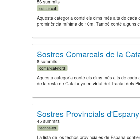
56 summits
comar-cat
Aquesta categoria conté els cims més alts de cada c
prominència mínima de 10m. També conté alguns ci
Sostres Comarcals de la Cat
8 summits
comar-cat-nord
Aquesta categoria conté els cims més alts de cada c
de la resta de Catalunya en virtut del Tractat dels
Sostres Provincials d'Espan
45 summits
techos-es
La lista de los techos provinciales de España contie