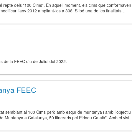
el repte dels “100 Cims”. En aquell moment, els cims que conformaven el
a modificar l’any 2012 ampliant-los a 308. Si bé una de les finalitats…
ms de la FEEC d'u de Juliol del 2022.
tanya FEEC
tat semblant al 100 Cims però amb esquí de muntanya i amb l’objectiu d
í de Muntanya a Catalunya, 50 itineraris pel Pirineu Català". Amb el vist