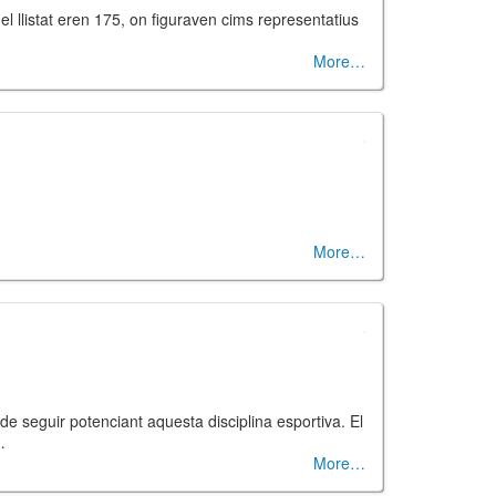
 llistat eren 175, on figuraven cims representatius
More
More
e seguir potenciant aquesta disciplina esportiva. El
…
More