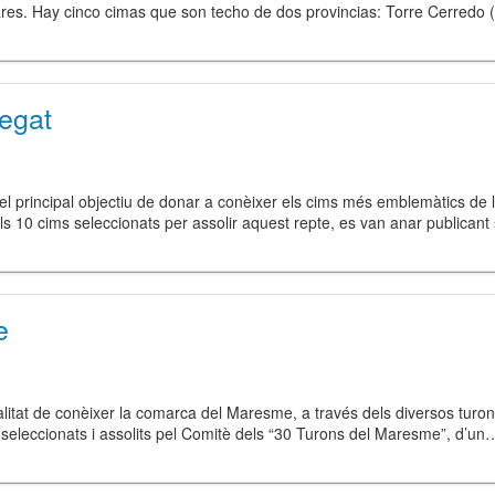
eares. Hay cinco cimas que son techo de dos provincias: Torre Cerredo
egat
 el principal objectiu de donar a conèixer els cims més emblemàtics de
Els 10 cims seleccionats per assolir aquest repte, es van anar public
e
litat de conèixer la comarca del Maresme, a través dels diversos turons
at seleccionats i assolits pel Comitè dels “30 Turons del Maresme”, d’un