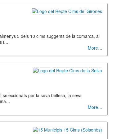
almenys 5 dels 10 cims suggerits de la comarca, al
ès i…
More
seleccionats per la seva bellesa, la seva
à una…
More