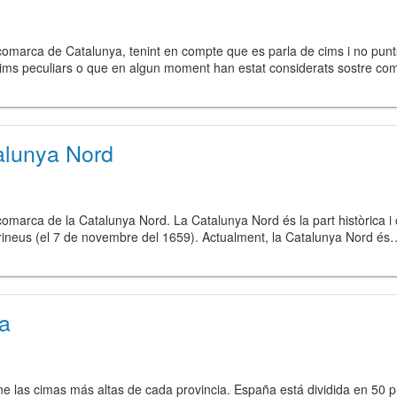
omarca de Catalunya, tenint en compte que es parla de cims i no punts
ms peculiars o que en algun moment han estat considerats sostre co
alunya Nord
omarca de la Catalunya Nord. La Catalunya Nord és la part històrica i 
 Pirineus (el 7 de novembre del 1659). Actualment, la Catalunya Nord és
ya
ne las cimas más altas de cada provincia. España está dividida en 50 pr