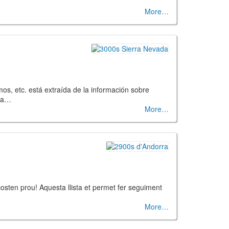
More
os, etc. está extraída de la información sobre
una…
More
costen prou! Aquesta llista et permet fer seguiment
More