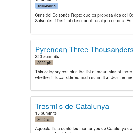
solsones15
Cims del Solsonès Repte que es proposa des del Cen
Solsonès, i fins i tot descobrint-ne algun de nou. E
Pyrenean Three-Thousander
233 summits
3000-pir
This category contains the list of mountains of more 
whether it is considered main summit and/or the me
Tresmils de Catalunya
15 summits
3000-cat
Aquesta llista conté les muntanyes de Catalunya de m