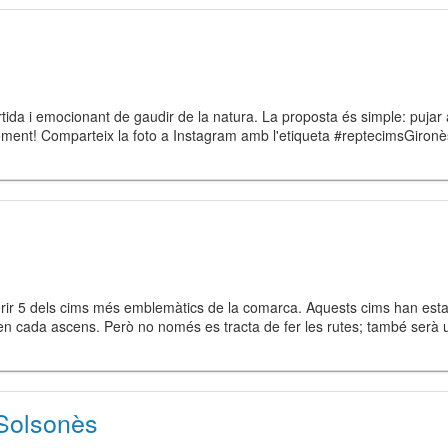
ida i emocionant de gaudir de la natura. La proposta és simple: pujar 
moment! Comparteix la foto a Instagram amb l'etiqueta #reptecimsGiron
rir 5 dels cims més emblemàtics de la comarca. Aquests cims han estat 
en en cada ascens. Però no només es tracta de fer les rutes; també ser
 Solsonès