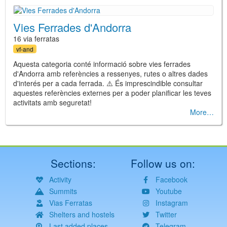
Vies Ferrades d'Andorra
16 via ferratas
vf-and
Aquesta categoria conté informació sobre vies ferrades
d'Andorra amb referències a ressenyes, rutes o altres dades
d'interés per a cada ferrada. ⚠️ És imprescindible consultar
aquestes referències externes per a poder planificar les teves
activitats amb seguretat!
More
Sections:
Follow us on:
Activity
Facebook
Summits
Youtube
Vias Ferratas
Instagram
Shelters and hostels
Twitter
Last added places
Telegram