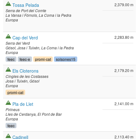
Tossa Pelada
2,379.00 m
Serra de Port del Comte
La Vansa i Fórnols
La Coma i la Pedra
Europa
Cap del Verd
2,283.80 m
Serra del Verd
Gósol
Josa i Tuixén
La Coma i la Pedra
Europa
feec
feec-e
promi-cat
solsones15
Els Cloterons
2,179.20 m
Cingles de les Costasses
Josa i Tuixén
Gósol
Europa
promi-cat
Pla de Llet
2,141.00 m
Pirineus
Lles de Cerdanya
El Pont de Bar
Europa
feec
Cadinell
2,113.40 m