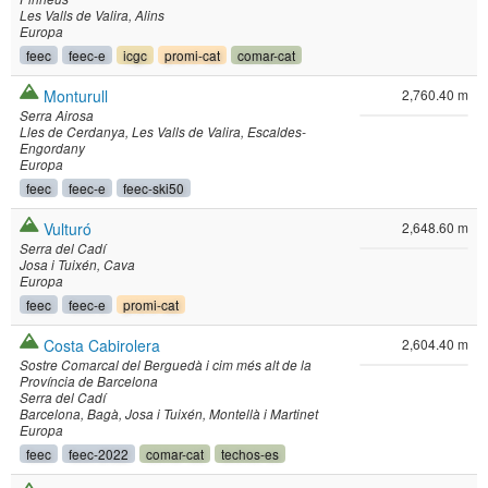
Les Valls de Valira
Alins
Europa
feec
feec-e
icgc
promi-cat
comar-cat
Monturull
2,760.40 m
Serra Airosa
Lles de Cerdanya
Les Valls de Valira
Escaldes-
Engordany
Europa
feec
feec-e
feec-ski50
Vulturó
2,648.60 m
Serra del Cadí
Josa i Tuixén
Cava
Europa
feec
feec-e
promi-cat
Costa Cabirolera
2,604.40 m
Sostre Comarcal del Berguedà i cim més alt de la
Província de Barcelona
Serra del Cadí
Barcelona
Bagà
Josa i Tuixén
Montellà i Martinet
Europa
feec
feec-2022
comar-cat
techos-es