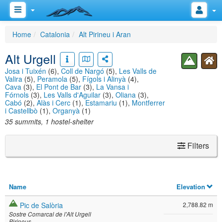
Home
Catalonia
Alt Pirineu i Aran
Alt Urgell
Josa i Tuixén
(6),
Coll de Nargó
(5),
Les Valls de
Valira
(5),
Peramola
(5),
Fígols i Alinyà
(4),
Cava
(3),
El Pont de Bar
(3),
La Vansa i
Fórnols
(3),
Les Valls d'Aguilar
(3),
Oliana
(3),
Cabó
(2),
Alàs i Cerc
(1),
Estamariu
(1),
Montferrer
i Castellbò
(1),
Organyà
(1)
35 summits, 1 hostel-shelter
Filters
Name
Elevation
Pic de Salòria
2,788.82 m
Sostre Comarcal de l'Alt Urgell
Pirineus