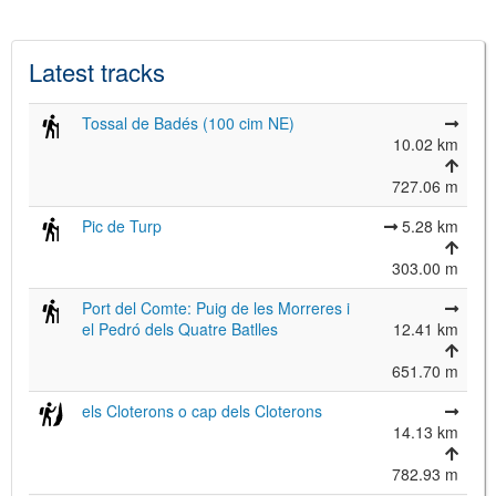
Latest tracks
Tossal de Badés (100 cim NE)
10.02 km
727.06 m
Pic de Turp
5.28 km
303.00 m
Port del Comte: Puig de les Morreres i
el Pedró dels Quatre Batlles
12.41 km
651.70 m
els Cloterons o cap dels Cloterons
14.13 km
782.93 m