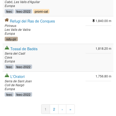
Cabó
Les Valls d'Aguilar
Europa
feec
feec-2022
promi-cat
Refugi del Ras de Conques
1,840.00 m
Pirineus
Les Valls de Valira
Europa
refu-pir
Tossal de Badés
1,818.20 m
Serra del Cadí
Cava
Europa
feec
feec-2022
L'Oratori
1,756.80 m
Serra de Sant Joan
Coll de Nargó
Europa
feec
feec-2022
Pagination
Current
1
Page
2
Next
›
Last
»
page
page
page