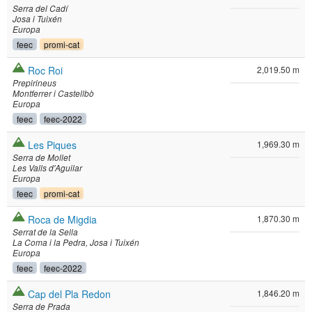
Serra del Cadí
Josa i Tuixén
Europa
feec
promi-cat
Roc Roi
2,019.50 m
Prepirineus
Montferrer i Castellbò
Europa
feec
feec-2022
Les Piques
1,969.30 m
Serra de Mollet
Les Valls d'Aguilar
Europa
feec
promi-cat
Roca de Migdia
1,870.30 m
Serrat de la Sella
La Coma i la Pedra
Josa i Tuixén
Europa
feec
feec-2022
Cap del Pla Redon
1,846.20 m
Serra de Prada