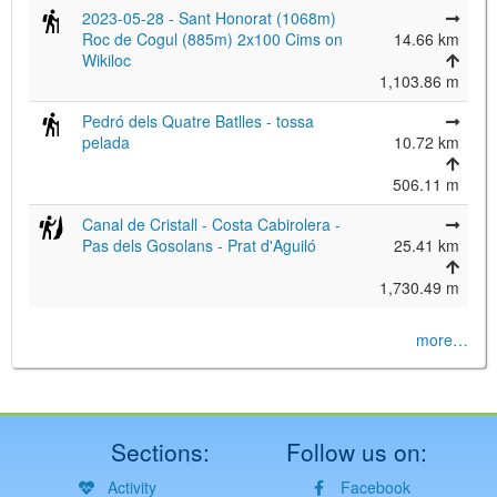
2023-05-28 - Sant Honorat (1068m)
Roc de Cogul (885m) 2x100 Cims on
14.66 km
Wikiloc
1,103.86 m
Pedró dels Quatre Batlles - tossa
pelada
10.72 km
506.11 m
Canal de Cristall - Costa Cabirolera -
Pas dels Gosolans - Prat d'Aguiló
25.41 km
1,730.49 m
more…
Sections:
Follow us on:
Activity
Facebook