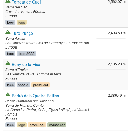
Torreta de Cadí
2,562.07 m
Serra del Cadí
Cava
La Vansa i Fórnols
Europa
feec
icgc
Turó Punçó
2,493.50 m
Serra Airosa
Les Valls de Valira
Lles de Cerdanya
El Pont de Bar
Europa
feec
feec-2022
Bony de la Pica
2,405.20 m
Serra d'Enclar
Les Valls de Valira
Andorra la Vella
Europa
feec
feec-e
promi-cat
Pedró dels Quatre Batlles
2,386.49 m
Sostre Comarcal del Solsonès
Serra de Port del Comte
La Coma i la Pedra
Odèn
Fígols i Alinyà
La Vansa i
Fórnols
Europa
feec
icgc
promi-cat
comar-cat