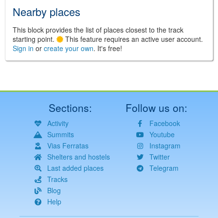
Nearby places
This block provides the list of places closest to the track
starting point.
This feature requires an active user account.
Sign in
or
create your own
. It's free!
Sections:
Follow us on:
Activity
Facebook
Summits
Youtube
Vias Ferratas
Instagram
Shelters and hostels
Twitter
Last added places
Telegram
Tracks
Blog
Help