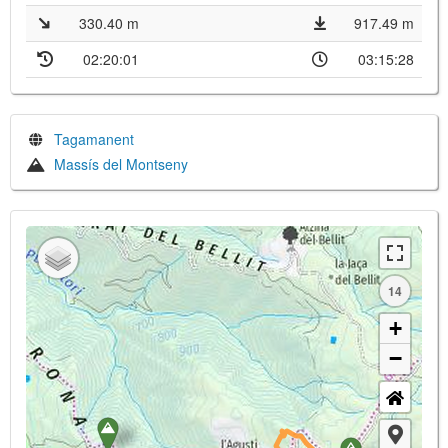
330.40 m
917.49 m
02:20:01
03:15:28
Tagamanent
Massís del Montseny
14
+
−