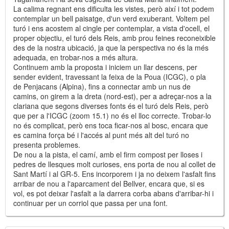
La calima regnant ens dificulta les vistes, però així i tot podem
contemplar un bell paisatge, d'un verd exuberant. Voltem pel
turó i ens acostem al cingle per contemplar, a vista d'ocell, el
proper objectiu, el turó dels Reis, amb prou feines reconeixible
des de la nostra ubicació, ja que la perspectiva no és la més
adequada, en trobar-nos a més altura.
Continuem amb la proposta i iniciem un llar descens, per
sender evident, travessant la feixa de la Poua (ICGC), o pla
de Penjacans (Alpina), fins a connectar amb un nus de
camins, on girem a la dreta (nord-est), per a adreçar-nos a la
clariana que segons diverses fonts és el turó dels Reis, però
que per a l'ICGC (zoom 15.1) no és el lloc correcte. Trobar-lo
no és complicat, però ens toca ficar-nos al bosc, encara que
es camina força bé i l'accés al punt més alt del turó no
presenta problemes.
De nou a la pista, el camí, amb el firm compost per lloses i
pedres de llesques molt curioses, ens porta de nou al collet de
Sant Martí i al GR-5. Ens incorporem i ja no deixem l'asfalt fins
arribar de nou a l'aparcament del Bellver, encara que, si es
vol, es pot deixar l'asfalt a la darrera corba abans d'arribar-hi i
continuar per un corriol que passa per una font.