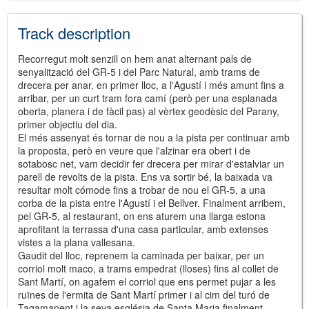
Track description
Recorregut molt senzill on hem anat alternant pals de
senyalització del GR-5 i del Parc Natural, amb trams de
drecera per anar, en primer lloc, a l'Agustí i més amunt fins a
arribar, per un curt tram fora camí (però per una esplanada
oberta, planera i de fàcil pas) al vèrtex geodèsic del Parany,
primer objectiu del dia.
El més assenyat és tornar de nou a la pista per continuar amb
la proposta, però en veure que l'alzinar era obert i de
sotabosc net, vam decidir fer drecera per mirar d'estalviar un
parell de revolts de la pista. Ens va sortir bé, la baixada va
resultar molt cómode fins a trobar de nou el GR-5, a una
corba de la pista entre l'Agustí i el Bellver. Finalment arribem,
pel GR-5, al restaurant, on ens aturem una llarga estona
aprofitant la terrassa d'una casa particular, amb extenses
vistes a la plana vallesana.
Gaudit del lloc, reprenem la caminada per baixar, per un
corriol molt maco, a trams empedrat (lloses) fins al collet de
Sant Martí, on agafem el corriol que ens permet pujar a les
ruïnes de l'ermita de Sant Martí primer i al cim del turó de
Tagamanent i la seva església de Santa Maria finalment.