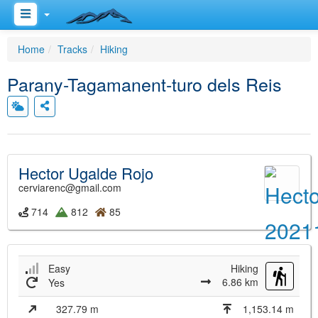
Home
Tracks
Hiking
Parany-Tagamanent-turo dels Reis
Hector Ugalde Rojo
cerviarenc@gmail.com
714
812
85
Easy
Hiking
6.86 km
Yes
327.79 m
1,153.14 m