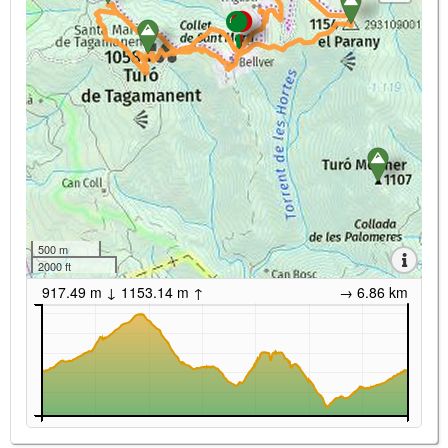
500 m
2000 ft
917.49 m ↓ 1153.14 m ↑
→ 6.86 km