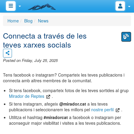
Home
Blog
News
Connecta a través de les
teves xarxes socials
Posted on Friday, July 25, 2025
Tens facebook o instagram? Comparteix les teves publicacions i
connecta amb altres membres de la comunitat.
Si tens facebook, comparteix fotos de les teves sortides al grup
Mirador de Reptes
.
Si tens instagram, afegeix
@mirador.cat
a les teves
publicacions i seleccionarem les millors pel
nostre perfil
.
Utilitza el hashtag
#miradorcat
a facebook o instagram per
aconseguir major visibilitat i visites a les teves publicacions.