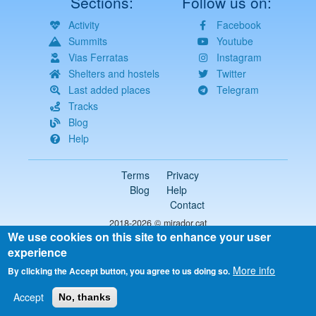
Sections:
Follow us on:
Activity
Facebook
Summits
Youtube
Vias Ferratas
Instagram
Shelters and hostels
Twitter
Last added places
Telegram
Tracks
Blog
Help
Terms
Privacy
Blog
Help
Contact
2018-2026 ©
mirador.cat
We use cookies on this site to enhance your user
All rights reserved
experience
Select
your
More info
By clicking the Accept button, you agree to us doing so.
language
Accept
No, thanks