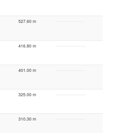
527.60 m
416.80 m
401.00 m
325.00 m
310.30 m