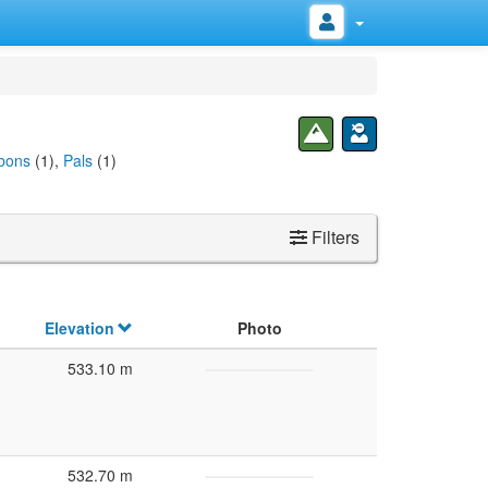
bons
(1),
Pals
(1)
Filters
Elevation
Photo
533.10 m
532.70 m