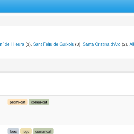
ní de l'Heura
(3),
Sant Feliu de Guíxols
(3),
Santa Cristina d'Aro
(2),
Al
promi-cat
comar-cat
feec
icgc
comar-cat