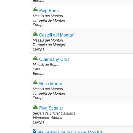
Europa
Puig Rodó
Massís del Montgrí
Torroella de Montgrí
Europa
Castell del Montgrí
Massís del Montgrí
Torroella de Montgrí
Europa
Quermany Gros
Massís de Begur
Pals
Europa
Roca Maura
Massís del Montgrí
Torroella de Montgrí
Europa
Puig Segalar
Serralada Litoral Catalana
Viladamat
Albons
Europa
Via Ferrada de la Cala del Molí K3