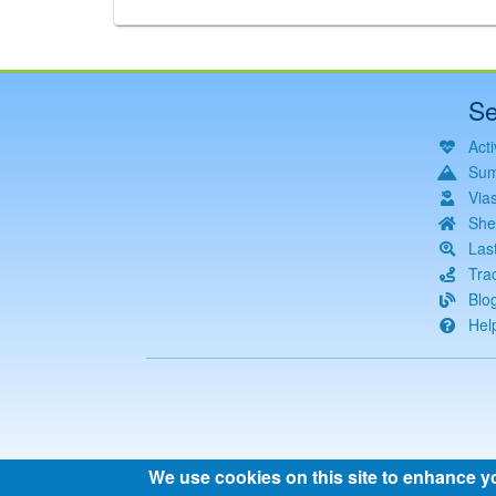
Se
Acti
Sum
Via
She
Las
Tra
Blo
Hel
We use cookies on this site to enhance y