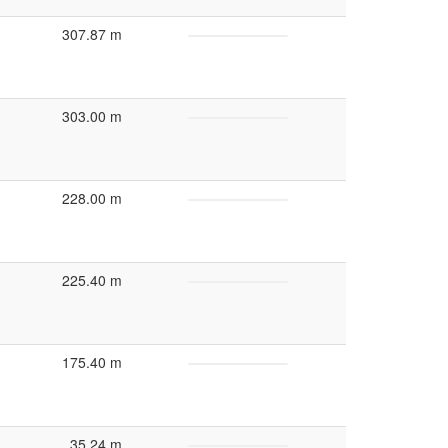
307.87 m
303.00 m
228.00 m
225.40 m
175.40 m
35.24 m