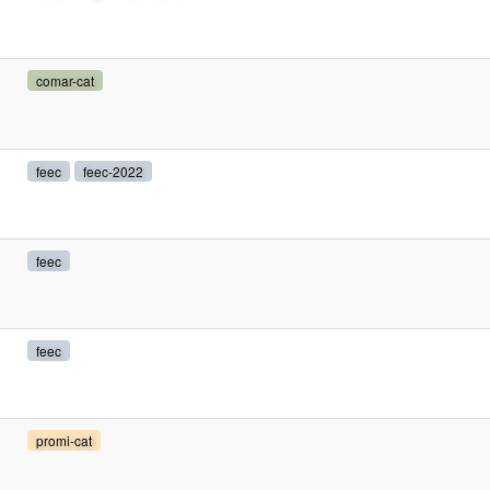
comar-cat
feec
feec-2022
feec
feec
promi-cat