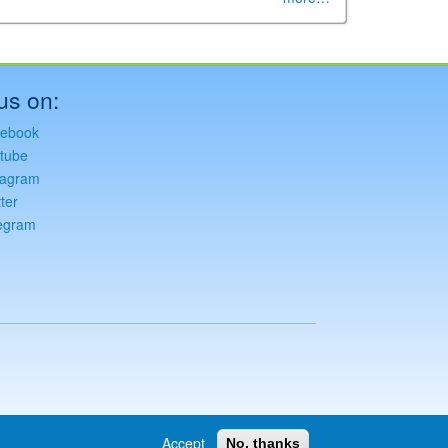
us on:
ebook
tube
tagram
ter
egram
Accept
No, thanks