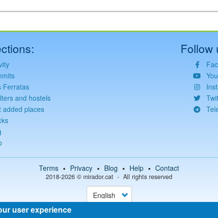
ctions:
Follow 
vity
Fac
mits
You
s Ferratas
Ins
lters and hostels
Twit
t added places
Tel
cks
g
p
Terms
Privacy
Blog
Help
Contact
2018-2026 ©
mirador.cat
All rights reserved
Select
your
language
our user experience