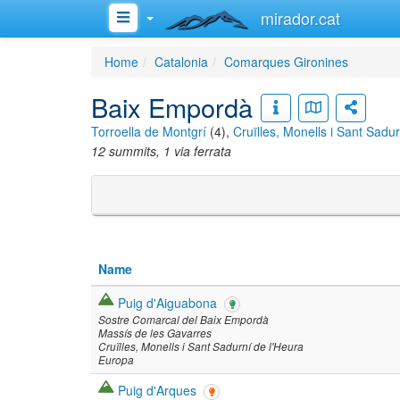
mirador.cat
Home
Catalonia
Comarques Gironines
Baix Empordà
Torroella de Montgrí
(4),
Cruïlles, Monells i Sant Sadur
12 summits, 1 via ferrata
Name
Puig d'Aiguabona
Sostre Comarcal del Baix Empordà
Massís de les Gavarres
Cruïlles, Monells i Sant Sadurní de l'Heura
Europa
Puig d'Arques