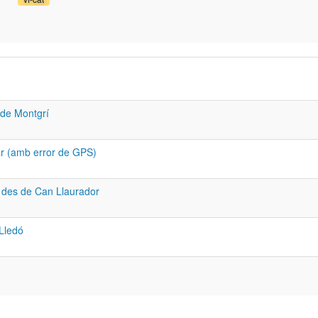
 de Montgrí
lar (amb error de GPS)
s des de Can Llaurador
Lledó