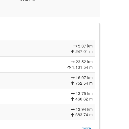
5.37 km
247.01 m
23.52 km
1,131.54 m
16.97 km
752.54 m
13.75 km
460.62 m
13.94 km
683.74 m
more…