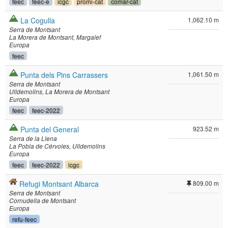
feec
feec-e
icgc
promi-cat
comar-cat
La Cogulla
1,062.10 m
Serra de Montsant
La Morera de Montsant
Margalef
Europa
feec
Punta dels Pins Carrassers
1,061.50 m
Serra de Montsant
Ulldemolins
La Morera de Montsant
Europa
feec
feec-2022
Punta del General
923.52 m
Serra de la Llena
La Pobla de Cérvoles
Ulldemolins
Europa
feec
feec-2022
icgc
Refugi Montsant Albarca
809.00 m
Serra de Montsant
Cornudella de Montsant
Europa
refu-feec