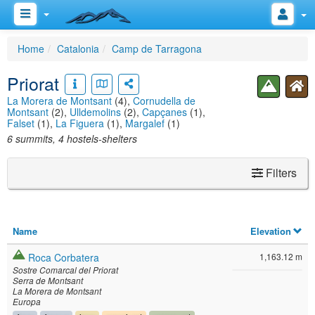
Home
Catalonia
Camp de Tarragona
Priorat
La Morera de Montsant
(4),
Cornudella de
Montsant
(2),
Ulldemolins
(2),
Capçanes
(1),
Falset
(1),
La Figuera
(1),
Margalef
(1)
6 summits, 4 hostels-shelters
Filters
Name
Elevation
Roca Corbatera
1,163.12 m
Sostre Comarcal del Priorat
Serra de Montsant
La Morera de Montsant
Europa