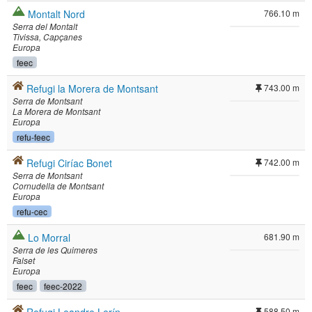
Montalt Nord
766.10 m
Serra del Montalt
Tivissa
Capçanes
Europa
feec
Refugi la Morera de Montsant
743.00 m
Serra de Montsant
La Morera de Montsant
Europa
refu-feec
Refugi Ciríac Bonet
742.00 m
Serra de Montsant
Cornudella de Montsant
Europa
refu-cec
Lo Morral
681.90 m
Serra de les Quimeres
Falset
Europa
feec
feec-2022
588.50 m