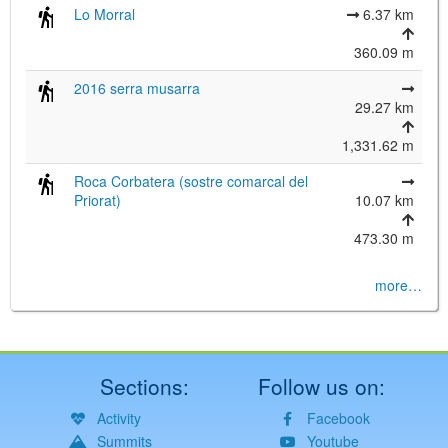
Lo Morral
6.37 km
360.09 m
2016 serra musarra
29.27 km
1,331.62 m
Roca Corbatera (sostre comarcal del
Priorat)
10.07 km
473.30 m
more…
Sections:
Follow us on:
Activity
Facebook
Summits
Youtube