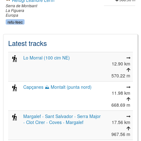
Refugi Leandre Lerín
Serra de Montsant
La Figuera
Europa
refu-feec
Latest tracks
Lo Morral (100 cim NE)
12.90 km
570.22 m
Capçanes ⛰ Montalt (punta nord)
11.98 km
668.69 m
Margalef - Sant Salvador - Serra Major
- Clot Cirer - Coves - Margalef
17.56 km
967.56 m