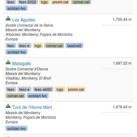
feec
feec-2022
icgc
promi-cat
comar-cat
solidari-fvo
Les Agudes
1,705.44 m
Sostre Comarcal de la Selva
Massís del Montseny
Arbúcies
Montseny
Fogars de Montclús
Europa
feec
feec-e
icgc
comar-cat
laselva5
solidari-fvo
Matagalls
1,697.22 m
Sostre Comarcal d'Osona
Massís del Montseny
Viladrau
Montseny
El Brull
Europa
feec
feec-e
feec-ski50
icgc
promi-cat
comar-cat
solidari-fvo
Turó de l'Home Mort
1,678.40 m
Massís del Montseny
Montseny
Fogars de Montclús
Europa
solidari-fvo