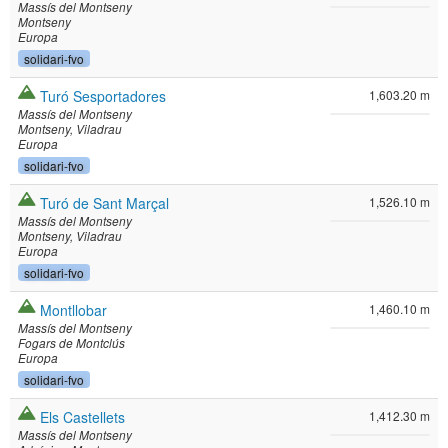
Massís del Montseny
Montseny
Europa
solidari-fvo
Turó Sesportadores
1,603.20 m
Massís del Montseny
Montseny
Viladrau
Europa
solidari-fvo
Turó de Sant Marçal
1,526.10 m
Massís del Montseny
Montseny
Viladrau
Europa
solidari-fvo
Montllobar
1,460.10 m
Massís del Montseny
Fogars de Montclús
Europa
solidari-fvo
Els Castellets
1,412.30 m
Massís del Montseny