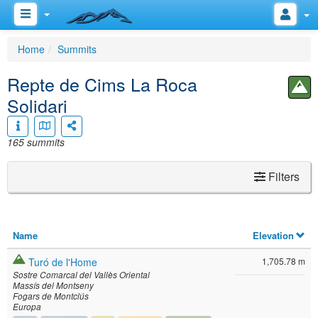
Home
Summits
Repte de Cims La Roca
Solidari
165 summits
Filters
Name
Elevation
Turó de l'Home
1,705.78 m
Sostre Comarcal del Vallès Oriental
Massís del Montseny
Fogars de Montclús
Europa