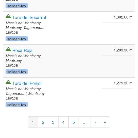
solidari-fvo
Turó del Socarrat
1,302.60 m
Massís del Montseny
Montseny
Tagamanent
Europa
solidari-fvo
Roca Roja
1,293.30 m
Massís del Montseny
Montseny
Europa
solidari-fvo
Turó del Poniol
1,279.30 m
Massís del Montseny
Tagamanent
Montseny
Europa
solidari-fvo
Pagination
Current
1
Page
2
Page
3
Page
4
Page
5
…
Next
›
Last
»
page
page
page