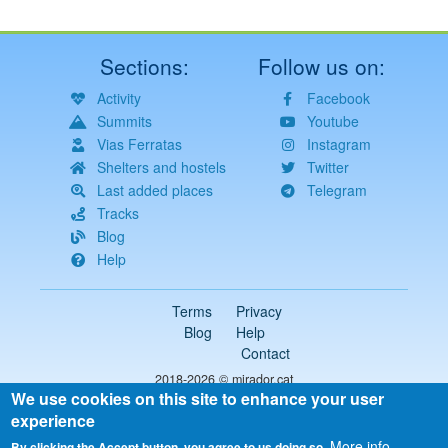
Sections:
Follow us on:
Activity
Facebook
Summits
Youtube
Vias Ferratas
Instagram
Shelters and hostels
Twitter
Last added places
Telegram
Tracks
Blog
Help
Terms
Privacy
Blog
Help
Contact
2018-2026 ©
mirador.cat
We use cookies on this site to enhance your user
All rights reserved
experience
Select
your
More info
By clicking the Accept button, you agree to us doing so.