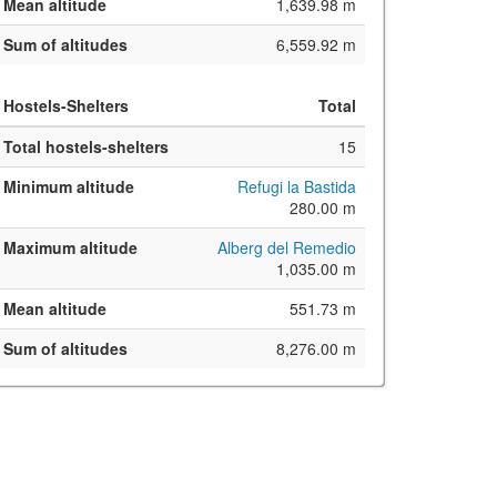
Mean altitude
1,639.98 m
Sum of altitudes
6,559.92 m
Hostels-Shelters
Total
Total hostels-shelters
15
Minimum altitude
Refugi la Bastida
280.00 m
Maximum altitude
Alberg del Remedio
1,035.00 m
Mean altitude
551.73 m
Sum of altitudes
8,276.00 m