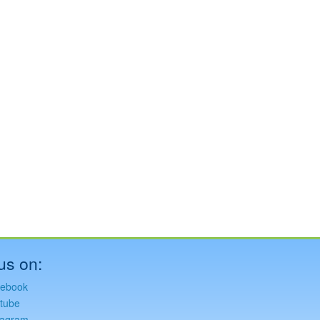
us on:
ebook
tube
tagram