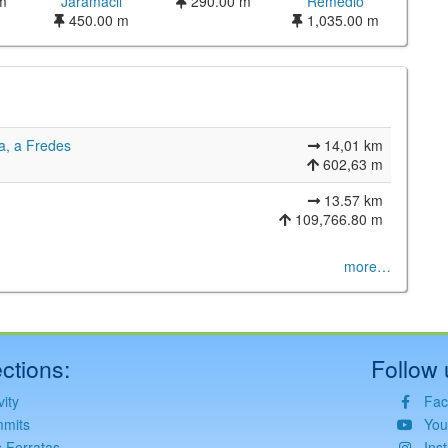
m
Jaramacil
290.00 m
Remedio
450.00 m
1,035.00 m
la, a Fredes
14,01 km
602,63 m
13.57 km
109,766.80 m
©
Leaflet
JS library for interactive maps
more…
©
OpenStreetMap
,
OpenTopoMap
and its contributors
(
CC BY-SH 4.0
)
©
Institut Cartogràfic i Geològic de Catalunya
(
CC BY-SH 4.0
)
ctions:
Follow 
vity
Fac
mits
You
s Ferratas
Ins