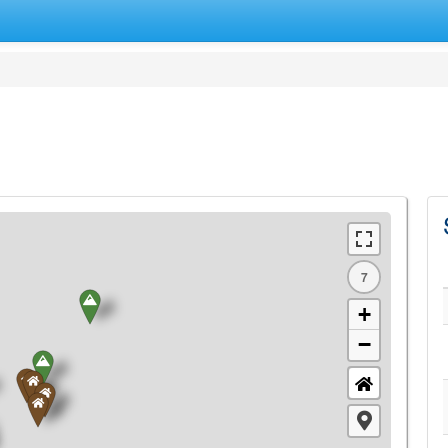
7
+
−