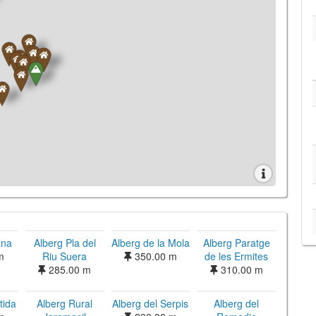
ana
Alberg Pla del
Alberg de la Mola
Alberg Paratge
m
Riu Suera
350.00 m
de les Ermites
285.00 m
310.00 m
tida
Alberg Rural
Alberg del Serpis
Alberg del