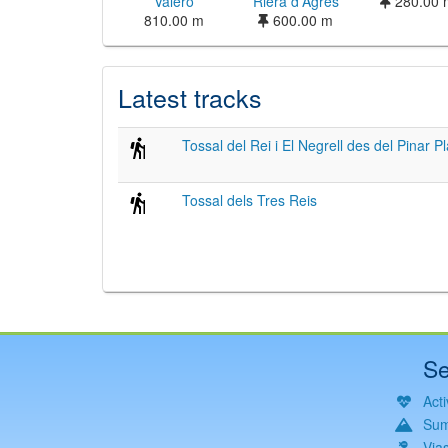
Valero
Riera d'Agres
280.00 
810.00 m
600.00 m
Latest tracks
Tossal del Rei i El Negrell des del Pinar P
Tossal dels Tres Reis
Se
Acti
Sum
Via