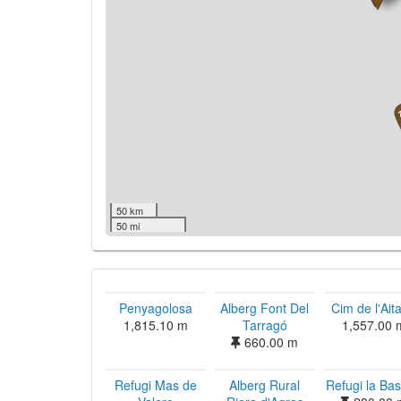
50 km
50 mi
Penyagolosa
Alberg Font Del
Cim de l'Ait
1,815.10 m
Tarragó
1,557.00 
660.00 m
Refugi Mas de
Alberg Rural
Refugi la Bas