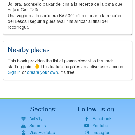
Jo, ara, aconsello baixar del cim a la recerca de la pista que
puja a Can Teià.
Una vegada a la carretera BV-5001 s'ha d'anar a la recerca
del Besòs i seguir aigües avall fins arribar al final del
recorregut.
Nearby places
This block provides the list of places closest to the track
starting point.
This feature requires an active user account.
Sign in
or
create your own
. It's free!
Sections:
Follow us on:
Activity
Facebook
Summits
Youtube
Vias Ferratas
Instagram