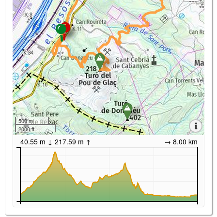
500 m
2000 ft
40.55 m ↓ 217.59 m ↑
→ 8.00 km