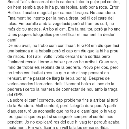
Soc al Talús descarnat de la cantera. Intento pujar pel centre,
on hem sembla que hi ha punts febles, amb bona roca. Error.
Rellisco i acabo magolat per cames i braços. No abandono.
Finalment ho intento per la meva dreta, pel fil del caire del
talús. Em barallo amb la vegetació però el tram és curt, no
més de 50 metres. Arribo al cim. Em fa mal tot, però ja ho tinc.
Unes poques fotografies per certificar el moment i a desfer
camí.
De nou avall, no trobo com continuar. El GPS em diu que faci
una baixada a la babalà però el cap em diu que ja hi ha prou
de riscos. Tot i així, volto i volto cercant una sortida però
finalment reculo i torno a baixar per on he arribat. Quan soc,
miro de trobar els replans de la pedrera. Provo per dos, però
no trobo continuïtat (resulta que amb el cap pensant en
l'ensurt, m'he passat de llarg la lleixa bona). Després de
varies anades i tornades, definitivament baixo al fons de la
pedrera i cerco la manera de connectar de nou amb la traça
del GPS.
Ja sobre el camí correcte, cap problema fins a arribar al turó
de la Bandera. Molt content, però l'alegria dura poc. A partir
d'aquest turó us aconsello que no feu el camí que jo hi vaig
fer. Igual si que es pot si se segueix sempre el corriol més
pendent. Jo no explicaré res del que hi vaig fer perquè acaba
malament. Em vaig ficar a un vell tallafoc sense sortida.