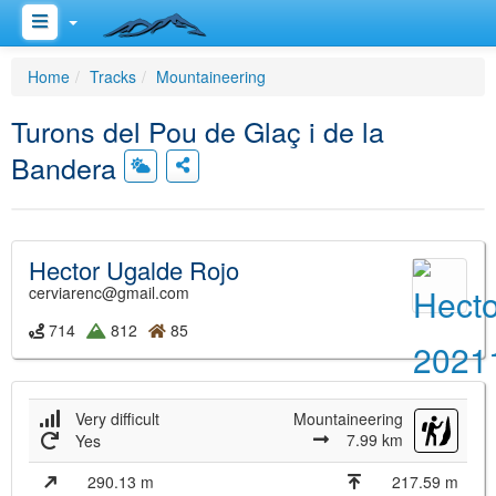
Home
Tracks
Mountaineering
Turons del Pou de Glaç i de la
Bandera
Hector Ugalde Rojo
cerviarenc@gmail.com
714
812
85
Very difficult
Mountaineering
7.99 km
Yes
290.13 m
217.59 m