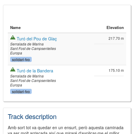
Name
Elevation
Turó del Pou de Glaç
217.70 m
Serralada de Marina
Sant Fost de Campsentelles
Europa
solidari-fvo
©
Leaflet
Turó de la Bandera
175.10 m
JS library for interactive maps
Serralada de Marina
©
OpenStreetMap
,
OpenTopoMap
Sant Fost de Campsentelles
and its contributors
(
CC BY-SH 4.0
)
Europa
©
Institut Cartogràfic i Geològic de
solidari-fvo
Catalunya
(
CC BY-SH 4.0
)
Track description
Amb sort tot va quedar en un ensurt, però aquesta caminada
va ser molt arriscada així que miraré d'explicar-me el millor