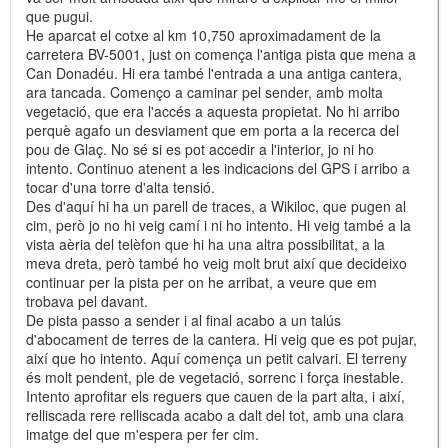
que pugui.
He aparcat el cotxe al km 10,750 aproximadament de la
carretera BV-5001, just on comença l'antiga pista que mena a
Can Donadéu. Hi era també l'entrada a una antiga cantera,
ara tancada. Començo a caminar pel sender, amb molta
vegetació, que era l'accés a aquesta propietat. No hi arribo
perquè agafo un desviament que em porta a la recerca del
pou de Glaç. No sé si es pot accedir a l'interior, jo ni ho
intento. Continuo atenent a les indicacions del GPS i arribo a
tocar d'una torre d'alta tensió.
Des d'aquí hi ha un parell de traces, a Wikiloc, que pugen al
cim, però jo no hi veig camí i ni ho intento. Hi veig també a la
vista aèria del telèfon que hi ha una altra possibilitat, a la
meva dreta, però també ho veig molt brut així que decideixo
continuar per la pista per on he arribat, a veure que em
trobava pel davant.
De pista passo a sender i al final acabo a un talús
d'abocament de terres de la cantera. Hi veig que es pot pujar,
així que ho intento. Aquí comença un petit calvari. El terreny
és molt pendent, ple de vegetació, sorrenc i força inestable.
Intento aprofitar els reguers que cauen de la part alta, i així,
relliscada rere relliscada acabo a dalt del tot, amb una clara
imatge del que m'espera per fer cim.