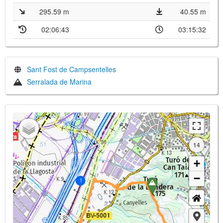
295.59 m
40.55 m
02:06:43
03:15:32
Sant Fost de Campsentelles
Serralada de Marina
14
+
−