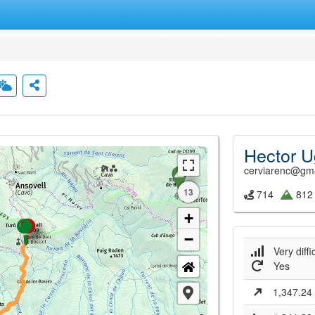
Hector U
cerviarenc@gm
13
714
812
+
−
Very diffic
Yes
1,347.24