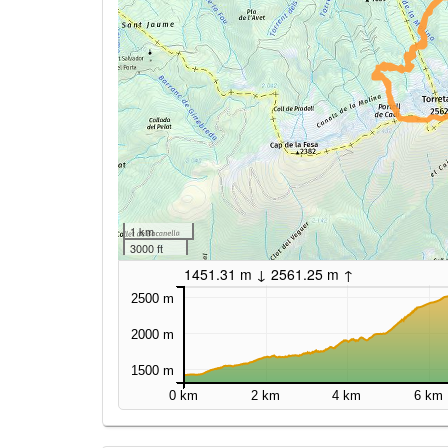
1 km
3000 ft
1451.31 m ↓ 2561.25 m ↑
2500 m
2000 m
1500 m
0 km
2 km
4 km
6 km