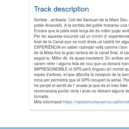
Track description
Sortida - arribada: Coll del Santuari de la Mare Dé
poble Ansovell). A la sortida del poble trobareu una
Encara que la pista està força be és millor pujar amb
Per fer aquesta excursió cal un mínim d' experiència
final de la Canal que es molt dreta us caldrà fer
EXPERIÈNCIA en saber rastrejar vells camins i bon se
de la Mata fins la gran tartera de la canal final, el ca
seguir-lo. Millor dit, és quasi inexistent. En arribar
varem refer i alguna feta de nou que us donarà tranqu
IMPRESCINDIBLE el GPS però tingueu en comte que 
espès d'arbres, el que dificulta la recepció de la s
©
Leaflet
JS librar
mica per permetrà que el GPS recuperi la señal. Per
©
OpenStreetMap
©
Institut Cartogrà
he penjat el sentit de l' anada ja que és el més fidel
recomanaria portar cinta i anar-ne deixant alguna de 
tornada.
Més informació
https://reptesmuntanyencs.cat/torret