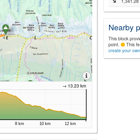
1,341.28
Nearby p
This block provid
point.
This fe
create your ow
→ 13.23 km
8 km
10 km
12 km