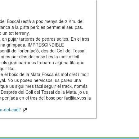
u del Boscal (està a poc menys de 2 Km. del
 tanca a la pista però es permet el seu pas.
 un tot terreny.
 en pujar tarteres de pedres soltes. En el tros
 alguna grimpada. IMPRESCINDIBLE
ntit de l'orientació, des del Coll del Tossal
mí és per dins del bosc i es fa molt difícil
 en els gran barrancs trobareu alguna fita que
il·litat.
el bosc de la Mata Fosca és mol dret i molt
enyal. No us poseu nerviosos, us pareu una
y for interactive maps
que us sigui mes fàcil seguir el track, només
,
OpenTopoMap
and its contributors
(
CC BY-SH 4.0
)
fic i Geològic de Catalunya
(
CC BY-SH 4.0
)
. Després del Coll del Tossal de la Mata, jo us
penjada en el tros del bosc per facilitar-vos la
a-del-cadi/