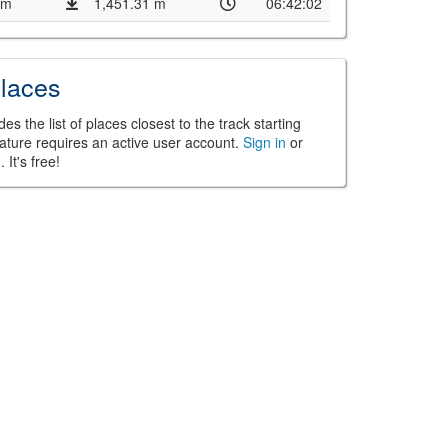
 m
1,451.31 m
06:42:02
laces
es the list of places closest to the track starting
ature requires an active user account.
Sign in
or
n
. It's free!