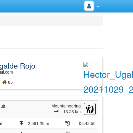
galde Rojo
ail.com
85
Mountaineering
ult
13.23 km
 m
2,561.25 m
05:42:50