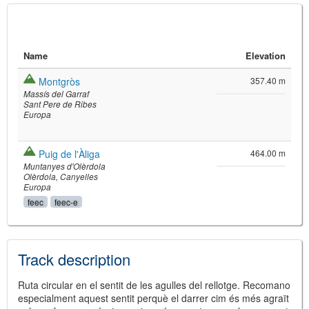
Name
Elevation
Montgròs
357.40 m
Massís del Garraf
Sant Pere de Ribes
Europa
©
Leaflet
Puig de l'Àliga
464.00 m
JS library for interactive maps
Muntanyes d'Olèrdola
©
OpenStreetMap
,
OpenTopoMap
Olèrdola
Canyelles
and its contributors
(
CC BY-SH 4.0
)
Europa
©
Institut Cartogràfic i Geològic de
feec
feec-e
Catalunya
(
CC BY-SH 4.0
)
Track description
Ruta circular en el sentit de les agulles del rellotge. Recomano
especialment aquest sentit perquè el darrer cim és més agraït