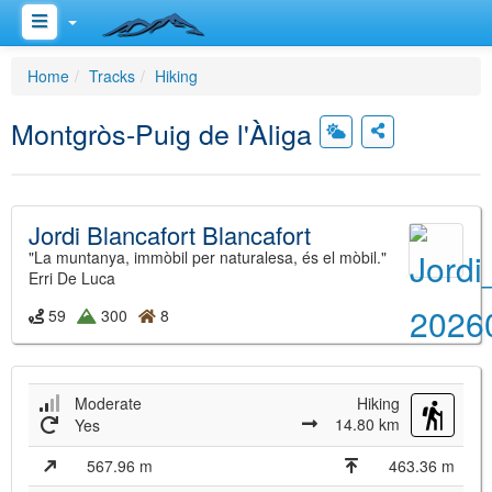
Home
Tracks
Hiking
Montgròs-Puig de l'Àliga
Jordi Blancafort Blancafort
"La muntanya, immòbil per naturalesa, és el mòbil."
Erri De Luca
59
300
8
Moderate
Hiking
14.80 km
Yes
567.96 m
463.36 m