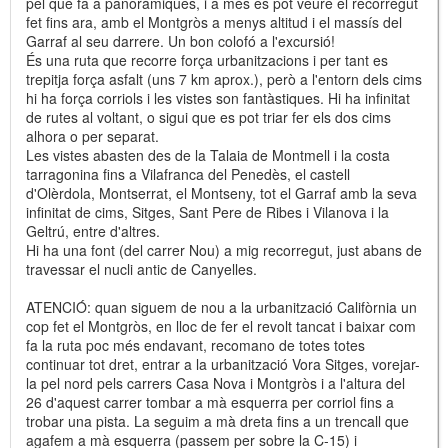
pel que fa a panoràmiques, i a més es pot veure el recorregut
fet fins ara, amb el Montgròs a menys altitud i el massís del
Garraf al seu darrere. Un bon colofó a l'excursió!
És una ruta que recorre força urbanitzacions i per tant es
trepitja força asfalt (uns 7 km aprox.), però a l'entorn dels cims
hi ha força corriols i les vistes son fantàstiques. Hi ha infinitat
de rutes al voltant, o sigui que es pot triar fer els dos cims
alhora o per separat.
Les vistes abasten des de la Talaia de Montmell i la costa
tarragonina fins a Vilafranca del Penedès, el castell
d'Olèrdola, Montserrat, el Montseny, tot el Garraf amb la seva
infinitat de cims, Sitges, Sant Pere de Ribes i Vilanova i la
Geltrú, entre d'altres.
Hi ha una font (del carrer Nou) a mig recorregut, just abans de
travessar el nucli antic de Canyelles.
ATENCIÓ: quan siguem de nou a la urbanització Califòrnia un
cop fet el Montgròs, en lloc de fer el revolt tancat i baixar com
fa la ruta poc més endavant, recomano de totes totes
continuar tot dret, entrar a la urbanització Vora Sitges, vorejar-
la pel nord pels carrers Casa Nova i Montgròs i a l'altura del
26 d'aquest carrer tombar a mà esquerra per corriol fins a
trobar una pista. La seguim a mà dreta fins a un trencall que
agafem a mà esquerra (passem per sobre la C-15) i