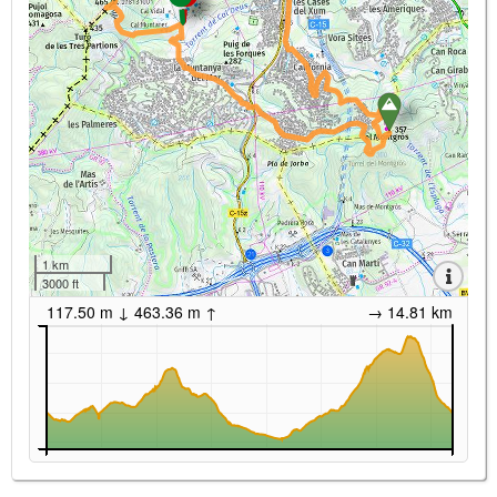
1 km
3000 ft
117.50 m ↓ 463.36 m ↑
→ 14.81 km