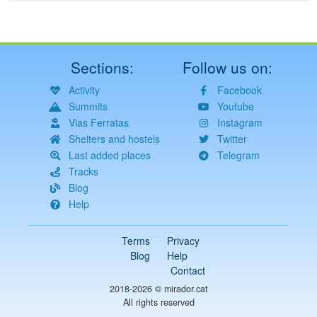
Sections:
Follow us on:
Activity
Facebook
Summits
Youtube
Vias Ferratas
Instagram
Shelters and hostels
Twitter
Last added places
Telegram
Tracks
Blog
Help
Terms
Privacy
Blog
Help
Contact
2018-2026 ©
mirador.cat
All rights reserved