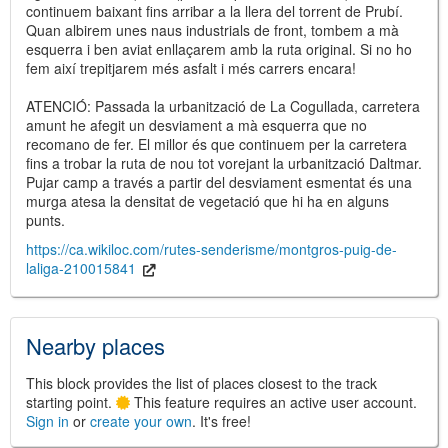
continuem baixant fins arribar a la llera del torrent de Prubí.
Quan albirem unes naus industrials de front, tombem a mà
esquerra i ben aviat enllaçarem amb la ruta original. Si no ho
fem així trepitjarem més asfalt i més carrers encara!
ATENCIÓ: Passada la urbanització de La Cogullada, carretera
amunt he afegit un desviament a mà esquerra que no
recomano de fer. El millor és que continuem per la carretera
fins a trobar la ruta de nou tot vorejant la urbanització Daltmar.
Pujar camp a través a partir del desviament esmentat és una
murga atesa la densitat de vegetació que hi ha en alguns
punts.
https://ca.wikiloc.com/rutes-senderisme/montgros-puig-de-
laliga-210015841
Nearby places
This block provides the list of places closest to the track
starting point.
This feature requires an active user account.
Sign in
or
create your own
. It's free!