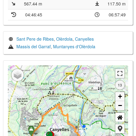
567.44 m
117.50 m
04:46:45
06:57:49
Sant Pere de Ribes
,
Olèrdola
,
Canyelles
Massís del Garraf
,
Muntanyes d'Olèrdola
13
+
−