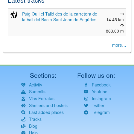
Puig Ou i el Talló des de la carretera de
la Vall del Bac a Sant Joan de Segúries
14.45 km
863.00 m
more…
Sections:
Follow us on:
Activity
Facebook
Summits
Youtube
Vias Ferratas
Instagram
Shelters and hostels
Twitter
Last added places
Telegram
Tracks
Blog
Help