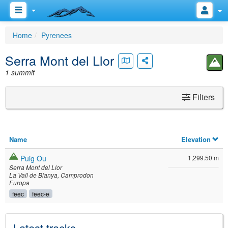
Home
Pyrenees
Serra Mont del Llor
1 summit
Filters
Name
Elevation
Puig Ou
1,299.50 m
Serra Mont del Llor
La Vall de Bianya
Camprodon
Europa
feec
feec-e
Latest tracks